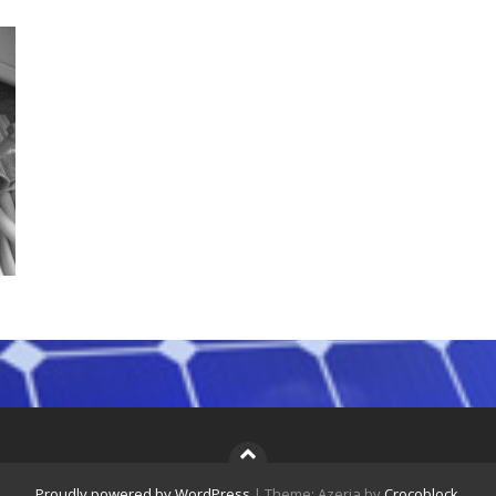
Proudly powered by WordPress
|
Theme: Azeria by
Crocoblock
.