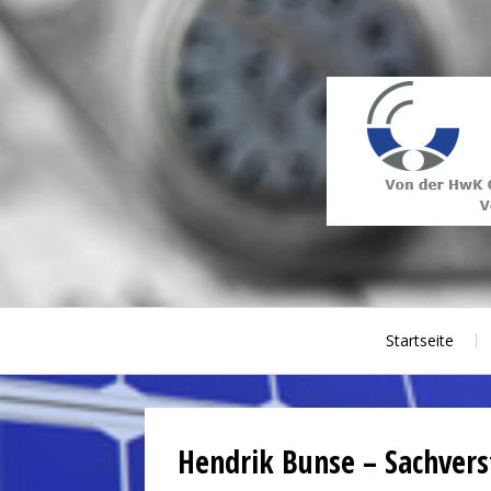
Skip
to
content
Photovoltaik Sachverständiger
Startseite
Hendrik Bunse – Sachvers