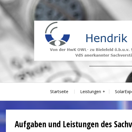
Skip
to
content
Photovoltaik Sachverständiger
Startseite
Leistungen
SolarExp
Aufgaben und Leistungen des Sach